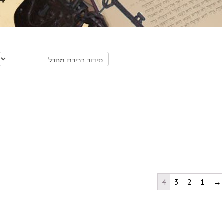
4
3
2
1
→